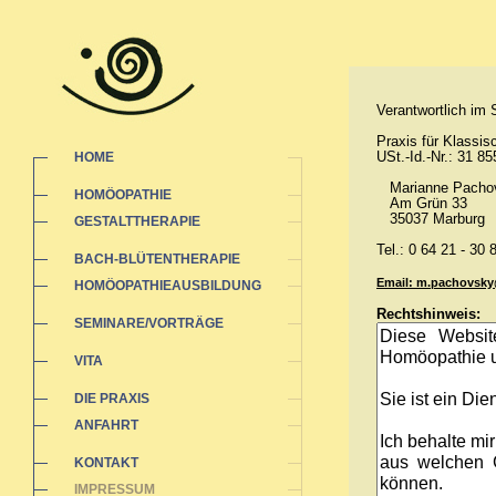
Verantwortlich im
Praxis für Klassi
USt.-Id.-Nr.: 31 8
HOME
Marianne Pacho
HOMÖOPATHIE
Am Grün 33
35037 Marburg
GESTALTTHERAPIE
Tel.: 0 64 21 - 30 
BACH-BLÜTENTHERAPIE
Email: m.pachovsk
HOMÖOPATHIEAUSBILDUNG
Rechtshinweis:
SEMINARE/VORTRÄGE
VITA
DIE PRAXIS
ANFAHRT
KONTAKT
IMPRESSUM