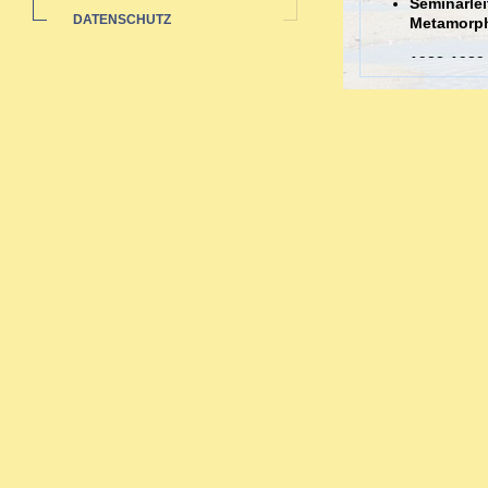
Seminarlei
DATENSCHUTZ
Metamorp
1988-1989
Auswertun
Sozialstat
1985-1991 
Ausbildungen
Ausbildung in 
Zahlreiche bi
Neurodermi
Hauterkran
Rheuma: a
Pubertät-W
Migräne -
Organthera
Depressio
Begleitth
Sexueller