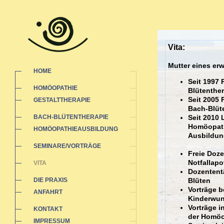
Vita:
Mutter eines e
HOME
Seit 1997 
HOMÖOPATHIE
Blütenther
Seit 2005 
GESTALTTHERAPIE
Bach-Blüt
BACH-BLÜTENTHERAPIE
Seit 2010 
Homöopathi
HOMÖOPATHIEAUSBILDUNG
Ausbildun
SEMINARE/VORTRÄGE
Freie Doz
Notfallap
VITA
Dozententä
DIE PRAXIS
Blüten
Vorträge b
ANFAHRT
Kinderwu
Vorträge 
KONTAKT
der Homöo
IMPRESSUM