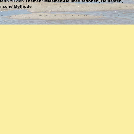
terin zu den Themen: Miasmen-Heilmeditationen, Heilfasten,
hische Methode
 Gesundheitssenat Berlin: Soziologische Untersuchung mit
gsbericht Thema: Psychogeriatrische Versorgung durch
ionen
Ambulante Sozialtherapie mit psychisch Behinderten in Berlin
:
Homöopathie seit 1986 bei Dr. Ravi Roy in Berlin und Murn
s heute andauernde homöopathische Fachfortbildungen zu:
tis, Asthma, Allergien
kungen: Psoriasis u.a.
kut und chronisch
echseljahre-Alter
 Kopfschmerzen: akut und chronisch
pie: Herz, Niere, Leber, Milz
nen, Ängste
erapie zu Suchterkrankungen: Alkohol, Rauchen, Essstörungen
 Missbrauch