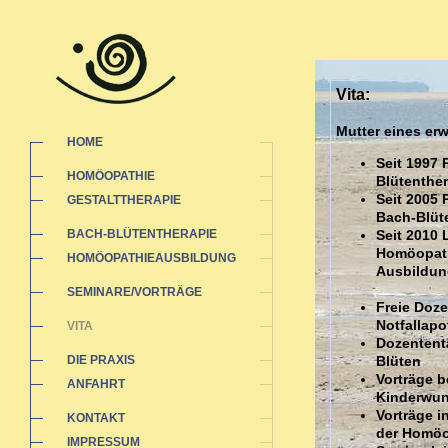
Vita:
Mutter eines e
HOME
Seit 1997 
HOMÖOPATHIE
Blütenther
Seit 2005 
GESTALTTHERAPIE
Bach-Blüt
BACH-BLÜTENTHERAPIE
Seit 2010 
Homöopathi
HOMÖOPATHIEAUSBILDUNG
Ausbildun
SEMINARE/VORTRÄGE
Freie Doz
Notfallap
VITA
Dozententä
DIE PRAXIS
Blüten
Vorträge b
ANFAHRT
Kinderwu
Vorträge 
KONTAKT
der Homöo
IMPRESSUM