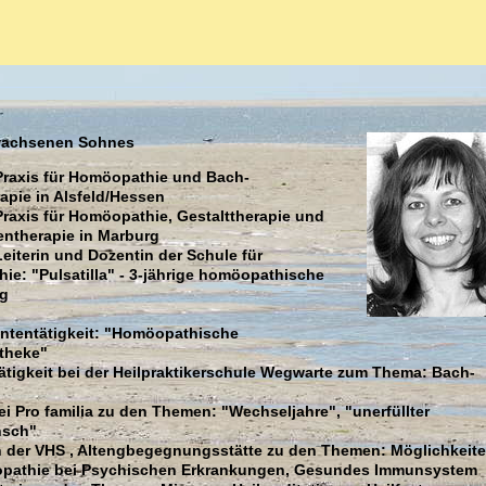
rwachsenen Sohnes
Praxis für Homöopathie und Bach-
apie in Alsfeld/Hessen
Praxis für Homöopathie, Gestalttherapie und
entherapie in Marburg
Leiterin und Dozentin der Schule für
e: "Pulsatilla" - 3-jährige homöopathische
g
ententätigkeit: "Homöopathische
otheke"
tigkeit bei der Heilpraktikerschule Wegwarte zum Thema: Bach-
ei Pro familia zu den Themen: "Wechseljahre", "unerfüllter
nsch"
in der VHS , Altengbegegnungsstätte zu den Themen: Möglichkeit
pathie bei Psychischen Erkrankungen, Gesundes Immunsystem