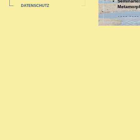
Seminarlei
DATENSCHUTZ
Metamorp
1988-1989
Auswertun
Sozialstat
1985-1991 
Ausbildungen
Ausbildung in 
Zahlreiche bi
Neurodermi
Hauterkran
Rheuma: a
Pubertät-W
Migräne -
Organthera
Depressio
Begleitth
Sexueller