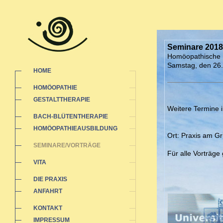
Seminare 2018
Homöopathische 
Samstag, den 26.
HOME
HOMÖOPATHIE
GESTALTTHERAPIE
Weitere Termine i
BACH-BLÜTENTHERAPIE
HOMÖOPATHIEAUSBILDUNG
Ort: Praxis am G
SEMINARE/VORTRÄGE
Für alle Vorträge
VITA
DIE PRAXIS
ANFAHRT
KONTAKT
IMPRESSUM