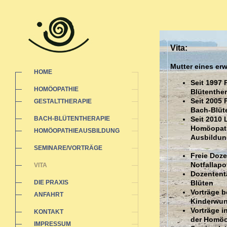
Vita:
Mutter eines e
HOME
Seit 1997 
HOMÖOPATHIE
Blütenther
Seit 2005 
GESTALTTHERAPIE
Bach-Blüt
BACH-BLÜTENTHERAPIE
Seit 2010 
Homöopathi
HOMÖOPATHIEAUSBILDUNG
Ausbildun
SEMINARE/VORTRÄGE
Freie Doz
Notfallap
VITA
Dozententä
DIE PRAXIS
Blüten
Vorträge b
ANFAHRT
Kinderwu
Vorträge 
KONTAKT
der Homöo
IMPRESSUM