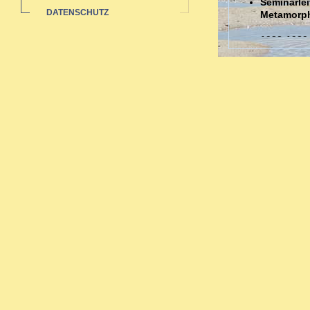
Seminarlei
DATENSCHUTZ
Metamorp
1988-1989
Auswertun
Sozialstat
1985-1991 
Ausbildungen
Ausbildung in 
Zahlreiche bi
Neurodermi
Hauterkran
Rheuma: a
Pubertät-W
Migräne -
Organthera
Depressio
Begleitth
Sexueller