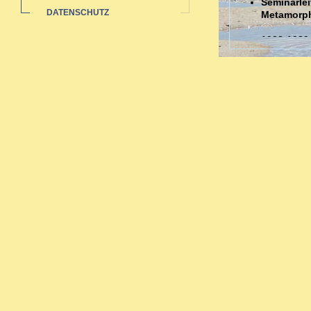
Seminarlei
DATENSCHUTZ
Metamorp
1988-1989
Auswertun
Sozialstat
1985-1991 
Ausbildungen
Ausbildung in 
Zahlreiche bi
Neurodermi
Hauterkran
Rheuma: a
Pubertät-W
Migräne -
Organthera
Depressio
Begleitth
Sexueller