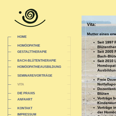
Vita:
Mutter eines e
HOME
Seit 1997 
HOMÖOPATHIE
Blütenther
Seit 2005 
GESTALTTHERAPIE
Bach-Blüt
BACH-BLÜTENTHERAPIE
Seit 2010 
Homöopathi
HOMÖOPATHIEAUSBILDUNG
Ausbildun
SEMINARE/VORTRÄGE
Freie Doz
Notfallap
VITA
Dozententä
DIE PRAXIS
Blüten
Vorträge b
ANFAHRT
Kinderwu
Vorträge 
KONTAKT
der Homöo
IMPRESSUM