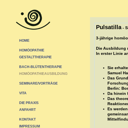
Pulsatilla
- S
3-jährige homöo
HOME
Die Ausbildung r
HOMÖOPATHIE
In erster Linie
GESTALTTHERAPIE
BACH-BLÜTENTHERAPIE
Sie erhal
Samuel Ha
HOMÖOPATHIEAUSBILDUNG
Das Grund
Forschung
SEMINARE/VORTRÄGE
Berlin: Bo
VITA
Da hinein 
Das theore
DIE PRAXIS
Reaktionen
Es werden 
ANFAHRT
gemeinsam
Mittelfind
KONTAKT
IMPRESSUM