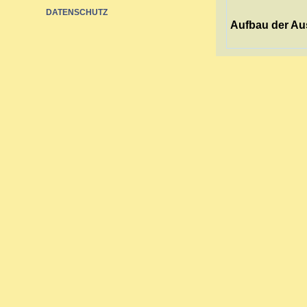
DATENSCHUTZ
Aufbau der Au
Die Ausbildung 
sich über drei 
Sie richtet sich
Nach zwei Jahre
umfassende Aus
Zertifikat.
Bei abgeschloss
werden.
Inhalte der Au
Grundlage
Reaktione
Arzneimitt
Miasmenle
Fachbezog
Schmerzb
Arbeit am
Praktisch