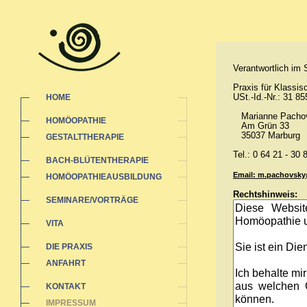
Verantwortlich im
Praxis für Klassi
USt.-Id.-Nr.: 31 8
HOME
Marianne Pacho
HOMÖOPATHIE
Am Grün 33
35037 Marburg
GESTALTTHERAPIE
Tel.: 0 64 21 - 30 
BACH-BLÜTENTHERAPIE
Email: m.pachovsk
HOMÖOPATHIEAUSBILDUNG
Rechtshinweis:
SEMINARE/VORTRÄGE
VITA
DIE PRAXIS
ANFAHRT
KONTAKT
IMPRESSUM