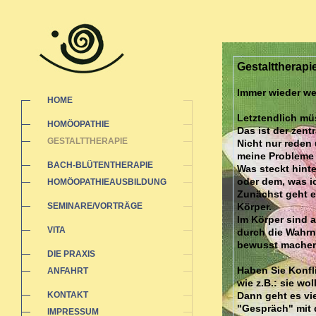
Gestalttherapi
Immer wieder wer
HOME
Letztendlich müs
HOMÖOPATHIE
Das ist der zent
GESTALTTHERAPIE
Nicht nur reden 
meine Probleme 
BACH-BLÜTENTHERAPIE
Was steckt hint
oder dem, was ic
HOMÖOPATHIEAUSBILDUNG
Zunächst geht e
SEMINARE/VORTRÄGE
Körper.
Im Körper sind a
VITA
durch die Wahrn
bewusst machen 
DIE PRAXIS
Haben Sie Konfl
ANFAHRT
wie z.B.: sie wo
KONTAKT
Dann geht es vie
"Gespräch" mit 
IMPRESSUM