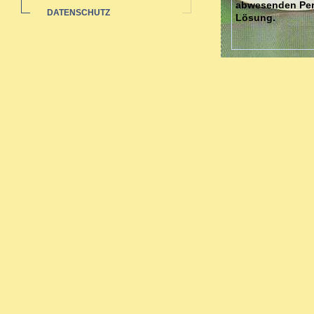
abwesenden Pers
DATENSCHUTZ
Lösung.
Dies kann gesch
stellvertretend
Gegenständen un
Vielleicht fühle
Dann fehlt mögl
Jede/r von uns 
"innere Kind". 
Gefühlen des Kon
Sie können lern
ein Gefühl von 
Ich arbeite beh
Gestalttherapie 
Verletzungen, u
Die Gestaltthera
Sie ist eine tie
humanistischen 
60er Jahren in 