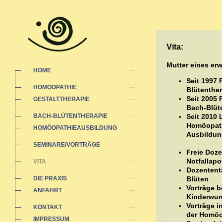
Vita:
Mutter eines e
HOME
Seit 1997 
HOMÖOPATHIE
Blütenther
Seit 2005 
GESTALTTHERAPIE
Bach-Blüt
BACH-BLÜTENTHERAPIE
Seit 2010 
Homöopathi
HOMÖOPATHIEAUSBILDUNG
Ausbildun
SEMINARE/VORTRÄGE
Freie Doz
Notfallap
VITA
Dozententä
DIE PRAXIS
Blüten
Vorträge b
ANFAHRT
Kinderwu
Vorträge 
KONTAKT
der Homöo
IMPRESSUM