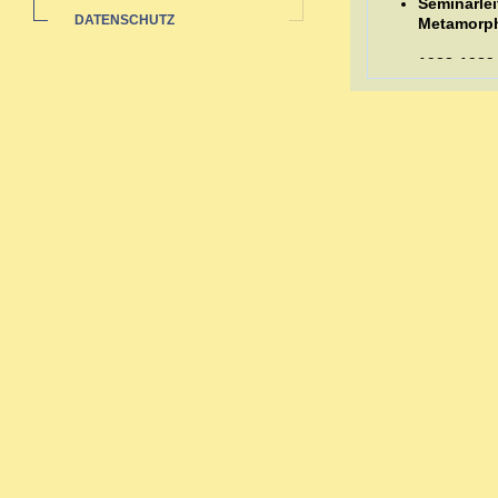
Seminarlei
DATENSCHUTZ
Metamorp
1988-1989
Auswertun
Sozialstat
1985-1991 
Ausbildungen
Ausbildung in 
Zahlreiche bi
Neurodermi
Hauterkran
Rheuma: a
Pubertät-W
Migräne -
Organthera
Depressio
Begleitth
Sexueller