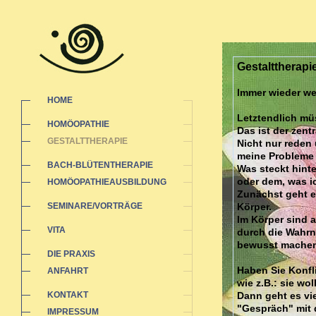
Gestalttherapi
Immer wieder wer
HOME
Letztendlich müs
HOMÖOPATHIE
Das ist der zent
GESTALTTHERAPIE
Nicht nur reden 
meine Probleme 
BACH-BLÜTENTHERAPIE
Was steckt hint
oder dem, was ic
HOMÖOPATHIEAUSBILDUNG
Zunächst geht e
SEMINARE/VORTRÄGE
Körper.
Im Körper sind a
VITA
durch die Wahrn
bewusst machen 
DIE PRAXIS
Haben Sie Konfl
ANFAHRT
wie z.B.: sie wo
KONTAKT
Dann geht es vie
"Gespräch" mit 
IMPRESSUM