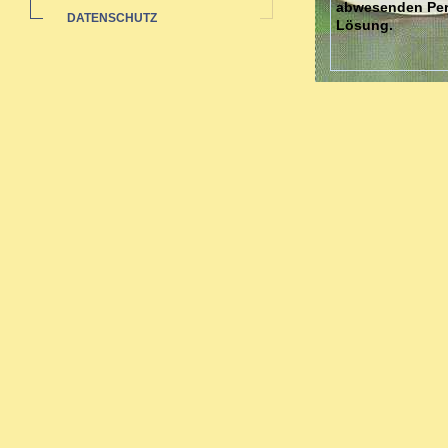
abwesenden Pers
DATENSCHUTZ
Lösung.
Dies kann gesch
stellvertretend
Gegenständen un
Vielleicht fühle
Dann fehlt mögl
Jede/r von uns 
"innere Kind". 
Gefühlen des Kon
Sie können lern
ein Gefühl von 
Ich arbeite beh
Gestalttherapie 
Verletzungen, u
Die Gestaltthera
Sie ist eine tie
humanistischen 
60er Jahren in 