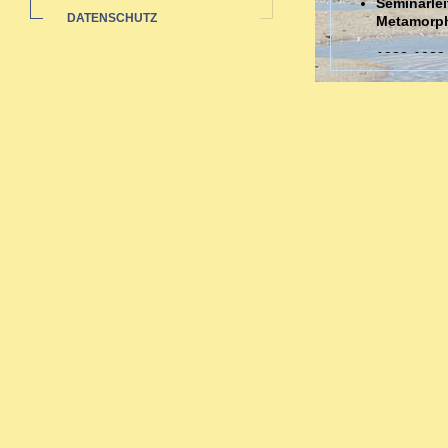
Seminarlei
DATENSCHUTZ
Metamorp
1988-1989
Auswertun
Sozialstat
1985-1991 
Ausbildungen
Ausbildung in 
Zahlreiche bi
Neurodermi
Hauterkran
Rheuma: a
Pubertät-W
Migräne -
Organthera
Depressio
Begleitth
Sexueller