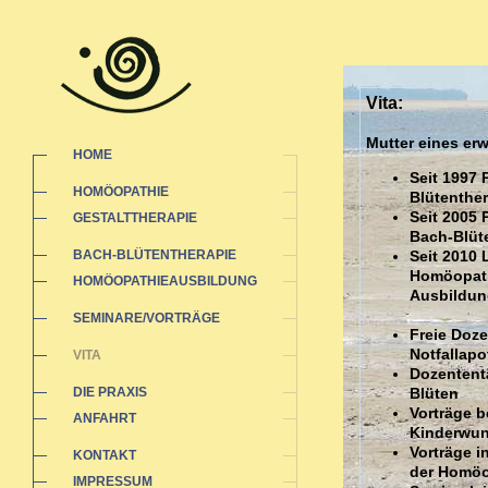
Vita:
Mutter eines e
HOME
Seit 1997 
HOMÖOPATHIE
Blütenther
Seit 2005 
GESTALTTHERAPIE
Bach-Blüt
BACH-BLÜTENTHERAPIE
Seit 2010 
Homöopathi
HOMÖOPATHIEAUSBILDUNG
Ausbildun
SEMINARE/VORTRÄGE
Freie Doz
Notfallap
VITA
Dozententä
DIE PRAXIS
Blüten
Vorträge b
ANFAHRT
Kinderwu
Vorträge 
KONTAKT
der Homöo
IMPRESSUM