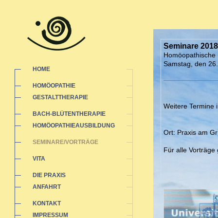
Seminare 2018
Homöopathische 
Samstag, den 26.
HOME
HOMÖOPATHIE
GESTALTTHERAPIE
Weitere Termine i
BACH-BLÜTENTHERAPIE
HOMÖOPATHIEAUSBILDUNG
Ort: Praxis am G
SEMINARE/VORTRÄGE
Für alle Vorträge
VITA
DIE PRAXIS
ANFAHRT
KONTAKT
IMPRESSUM