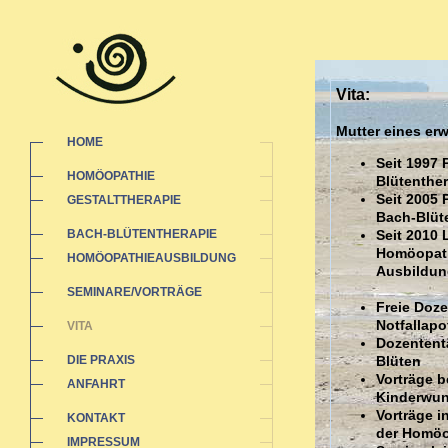
Vita:
Mutter eines e
HOME
Seit 1997 
HOMÖOPATHIE
Blütenther
Seit 2005 
GESTALTTHERAPIE
Bach-Blüt
BACH-BLÜTENTHERAPIE
Seit 2010 
Homöopathi
HOMÖOPATHIEAUSBILDUNG
Ausbildun
SEMINARE/VORTRÄGE
Freie Doz
Notfallap
VITA
Dozententä
DIE PRAXIS
Blüten
Vorträge b
ANFAHRT
Kinderwu
Vorträge 
KONTAKT
der Homöo
IMPRESSUM