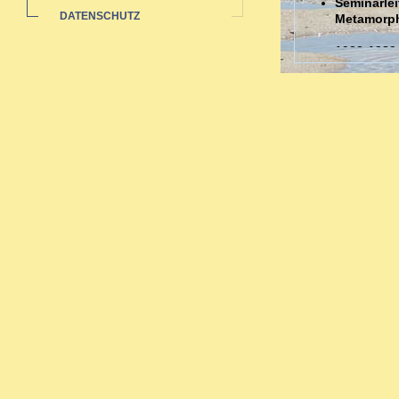
Seminarlei
DATENSCHUTZ
Metamorp
1988-1989
Auswertun
Sozialstat
1985-1991 
Ausbildungen
Ausbildung in 
Zahlreiche bi
Neurodermi
Hauterkran
Rheuma: a
Pubertät-W
Migräne -
Organthera
Depressio
Begleitth
Sexueller