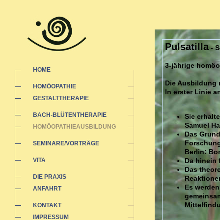
Pulsatilla
- S
3-jährige homöo
HOME
Die Ausbildung r
HOMÖOPATHIE
In erster Linie
GESTALTTHERAPIE
BACH-BLÜTENTHERAPIE
Sie erhal
Samuel Ha
HOMÖOPATHIEAUSBILDUNG
Das Grund
Forschung
SEMINARE/VORTRÄGE
Berlin: Bo
VITA
Da hinein 
Das theore
DIE PRAXIS
Reaktionen
Es werden 
ANFAHRT
gemeinsam
Mittelfind
KONTAKT
IMPRESSUM