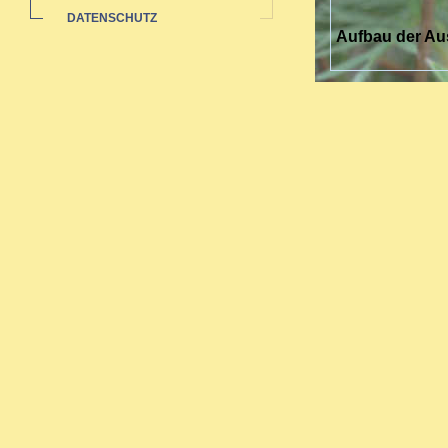
DATENSCHUTZ
Aufbau der Au
Die Ausbildung 
sich über drei 
Sie richtet sich
Nach zwei Jahre
umfassende Aus
Zertifikat.
Bei abgeschloss
werden.
Inhalte der Au
Grundlage
Reaktione
Arzneimitt
Miasmenle
Fachbezog
Schmerzb
Arbeit am
Praktisch