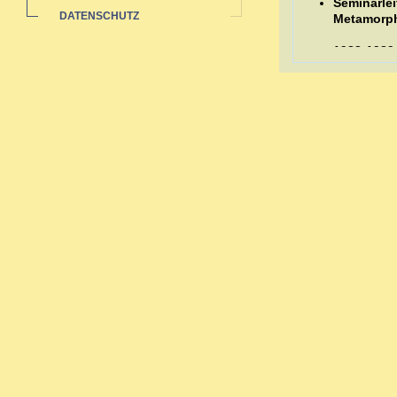
Seminarlei
DATENSCHUTZ
Metamorp
1988-1989
Auswertun
Sozialstat
1985-1991 
Ausbildungen
Ausbildung in 
Zahlreiche bi
Neurodermi
Hauterkran
Rheuma: a
Pubertät-W
Migräne -
Organthera
Depressio
Begleitth
Sexueller