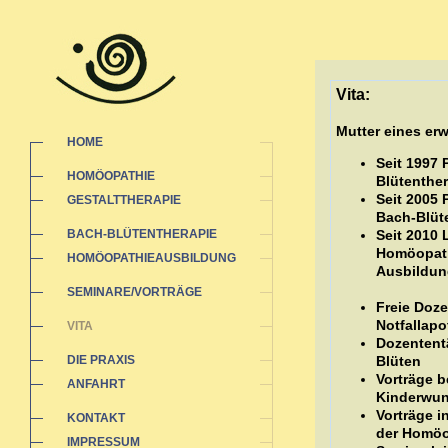
Vita:
Mutter eines e
HOME
Seit 1997 
HOMÖOPATHIE
Blütenther
Seit 2005 
GESTALTTHERAPIE
Bach-Blüt
BACH-BLÜTENTHERAPIE
Seit 2010 
Homöopathi
HOMÖOPATHIEAUSBILDUNG
Ausbildun
SEMINARE/VORTRÄGE
Freie Doz
Notfallap
VITA
Dozententä
DIE PRAXIS
Blüten
Vorträge b
ANFAHRT
Kinderwu
Vorträge 
KONTAKT
der Homöo
IMPRESSUM