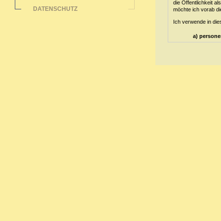
die Öffentlichkeit 
DATENSCHUTZ
möchte ich vorab die
Ich verwende in die
a) person
Personenbezo
(im Folgend
oder indire
Standortda
physischen,
natürlichen 
b) betroff
Betroffene 
dem für die
c) Verarbe
Verarbeitun
Vorgangsre
das Ordnen,
Offenlegung
Verknüpfung
d) Einschr
Einschränku
künftige Ve