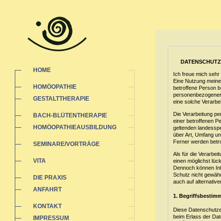
DATENSCHUTZ
HOME
Ich freue mich sehr
Eine Nutzung meiner
HOMÖOPATHIE
betroffene Person b
personenbezogener D
GESTALTTHERAPIE
eine solche Verarbei
Die Verarbeitung p
BACH-BLÜTENTHERAPIE
einer betroffenen P
HOMÖOPATHIEAUSBILDUNG
geltenden landesspe
über Art, Umfang u
Ferner werden betro
SEMINARE/VORTRÄGE
Als für die Verarbe
VITA
einen möglichst lüc
Dennoch können Inte
Schutz nicht gewähr
DIE PRAXIS
auch auf alternative
ANFAHRT
1. Begriffsbesti
KONTAKT
Diese Datenschutzer
beim Erlass der Da
IMPRESSUM