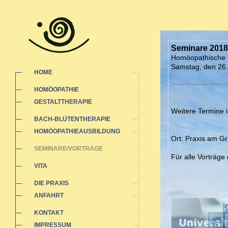
Seminare 2018
Homöopathische 
Samstag, den 26.
HOME
HOMÖOPATHIE
GESTALTTHERAPIE
Weitere Termine i
BACH-BLÜTENTHERAPIE
HOMÖOPATHIEAUSBILDUNG
Ort: Praxis am G
SEMINARE/VORTRÄGE
Für alle Vorträge
VITA
DIE PRAXIS
ANFAHRT
KONTAKT
IMPRESSUM