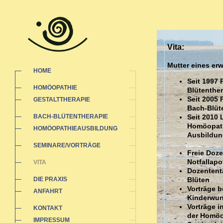
Vita:
Mutter eines e
HOME
Seit 1997 
HOMÖOPATHIE
Blütenther
Seit 2005 
GESTALTTHERAPIE
Bach-Blüt
BACH-BLÜTENTHERAPIE
Seit 2010 
Homöopathi
HOMÖOPATHIEAUSBILDUNG
Ausbildun
SEMINARE/VORTRÄGE
Freie Doz
Notfallap
VITA
Dozententä
DIE PRAXIS
Blüten
Vorträge b
ANFAHRT
Kinderwu
Vorträge 
KONTAKT
der Homöo
IMPRESSUM