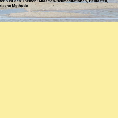
terin zu den Themen: Miasmen-Heilmeditationen, Heilfasten,
hische Methode
 Gesundheitssenat Berlin: Soziologische Untersuchung mit
gsbericht Thema: Psychogeriatrische Versorgung durch
ionen
Ambulante Sozialtherapie mit psychisch Behinderten in Berlin
:
Homöopathie seit 1986 bei Dr. Ravi Roy in Berlin und Murn
s heute andauernde homöopathische Fachfortbildungen zu:
tis, Asthma, Allergien
kungen: Psoriasis u.a.
kut und chronisch
echseljahre-Alter
 Kopfschmerzen: akut und chronisch
pie: Herz, Niere, Leber, Milz
nen, Ängste
erapie zu Suchterkrankungen: Alkohol, Rauchen, Essstörungen
 Missbrauch