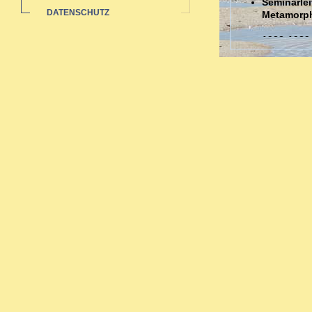
Seminarlei
DATENSCHUTZ
Metamorp
1988-1989
Auswertun
Sozialstat
1985-1991 
Ausbildungen
Ausbildung in 
Zahlreiche bi
Neurodermi
Hauterkran
Rheuma: a
Pubertät-W
Migräne -
Organthera
Depressio
Begleitth
Sexueller