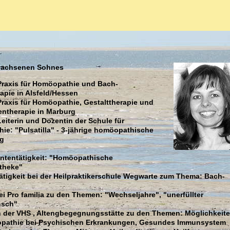
rwachsenen Sohnes
Praxis für Homöopathie und Bach-
apie in Alsfeld/Hessen
Praxis für Homöopathie, Gestalttherapie und
entherapie in Marburg
Leiterin und Dozentin der Schule für
e: "Pulsatilla" - 3-jährige homöopathische
g
ententätigkeit: "Homöopathische
otheke"
tigkeit bei der Heilpraktikerschule Wegwarte zum Thema: Bach-
ei Pro familia zu den Themen: "Wechseljahre", "unerfüllter
nsch"
in der VHS , Altengbegegnungsstätte zu den Themen: Möglichkeit
pathie bei Psychischen Erkrankungen, Gesundes Immunsystem