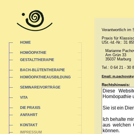
Verantwortlich im
Praxis für Klassi
USt.-Id.-Nr.: 31 8
HOME
Marianne Pacho
HOMÖOPATHIE
Am Grün 33
35037 Marburg
GESTALTTHERAPIE
Tel.: 0 64 21 - 30 
BACH-BLÜTENTHERAPIE
Email: m.pachovsk
HOMÖOPATHIEAUSBILDUNG
Rechtshinweis:
SEMINARE/VORTRÄGE
VITA
DIE PRAXIS
ANFAHRT
KONTAKT
IMPRESSUM