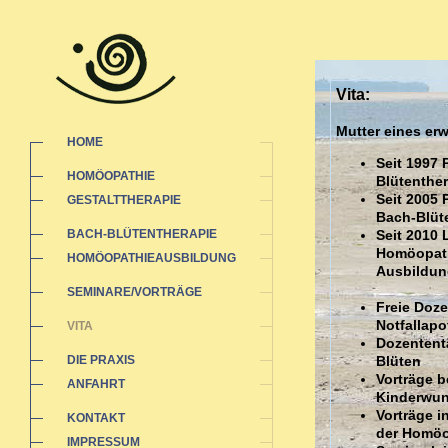
Vita:
Mutter eines e
HOME
Seit 1997 
HOMÖOPATHIE
Blütenther
Seit 2005 
GESTALTTHERAPIE
Bach-Blüt
BACH-BLÜTENTHERAPIE
Seit 2010 
Homöopathi
HOMÖOPATHIEAUSBILDUNG
Ausbildun
SEMINARE/VORTRÄGE
Freie Doz
Notfallap
VITA
Dozententä
DIE PRAXIS
Blüten
Vorträge b
ANFAHRT
Kinderwu
Vorträge 
KONTAKT
der Homöo
IMPRESSUM