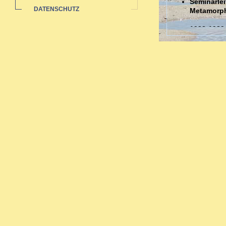
Seminarlei
DATENSCHUTZ
Metamorp
1988-1989
Auswertun
Sozialstat
1985-1991 
Ausbildungen
Ausbildung in 
Zahlreiche bi
Neurodermi
Hauterkran
Rheuma: a
Pubertät-W
Migräne -
Organthera
Depressio
Begleitth
Sexueller