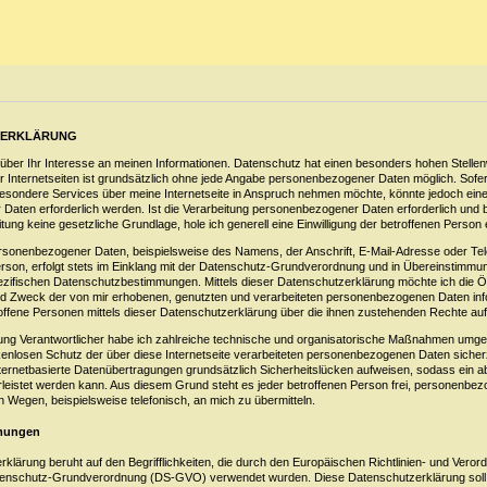
ERKLÄRUNG
 über Ihr Interesse an meinen Informationen. Datenschutz hat einen besonders hohen Stellen
 Internetseiten ist grundsätzlich ohne jede Angabe personenbezogener Daten möglich. Sofer
esondere Services über meine Internetseite in Anspruch nehmen möchte, könnte jedoch eine
aten erforderlich werden. Ist die Verarbeitung personenbezogener Daten erforderlich und b
tung keine gesetzliche Grundlage, hole ich generell eine Einwilligung der betroffenen Person 
ersonenbezogener Daten, beispielsweise des Namens, der Anschrift, E-Mail-Adresse oder T
erson, erfolgt stets im Einklang mit der Datenschutz-Grundverordnung und in Übereinstimmu
zifischen Datenschutzbestimmungen. Mittels dieser Datenschutzerklärung möchte ich die Öff
nd Zweck der von mir erhobenen, genutzten und verarbeiteten personenbezogenen Daten inf
ffene Personen mittels dieser Datenschutzerklärung über die ihnen zustehenden Rechte auf
itung Verantwortlicher habe ich zahlreiche technische und organisatorische Maßnahmen umge
kenlosen Schutz der über diese Internetseite verarbeiteten personenbezogenen Daten sicherz
rnetbasierte Datenübertragungen grundsätzlich Sicherheitslücken aufweisen, sodass ein a
leistet werden kann. Aus diesem Grund steht es jeder betroffenen Person frei, personenbe
n Wegen, beispielsweise telefonisch, an mich zu übermitteln.
mmungen
klärung beruht auf den Begrifflichkeiten, die durch den Europäischen Richtlinien- und Vero
tenschutz-Grundverordnung (DS-GVO) verwendet wurden. Diese Datenschutzerklärung soll 