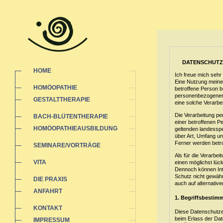
DATENSCHUTZ
HOME
Ich freue mich sehr
Eine Nutzung meiner
HOMÖOPATHIE
betroffene Person b
personenbezogener D
GESTALTTHERAPIE
eine solche Verarbei
Die Verarbeitung p
BACH-BLÜTENTHERAPIE
einer betroffenen P
HOMÖOPATHIEAUSBILDUNG
geltenden landesspe
über Art, Umfang u
Ferner werden betro
SEMINARE/VORTRÄGE
Als für die Verarbe
VITA
einen möglichst lüc
Dennoch können Inte
Schutz nicht gewähr
DIE PRAXIS
auch auf alternative
ANFAHRT
1. Begriffsbesti
KONTAKT
Diese Datenschutzer
beim Erlass der Da
IMPRESSUM