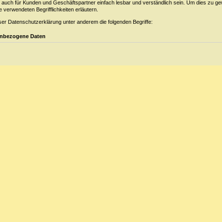
als auch für Kunden und Geschäftspartner einfach lesbar und verständlich sein. Um dies zu ge
 verwendeten Begrifflichkeiten erläutern.
ser Datenschutzerklärung unter anderem die folgenden Begriffe:
enbezogene Daten
gene Daten sind alle Informationen, die sich auf eine identifizierte oder identifizierbare nat
en "betroffene Person") beziehen. Als identifizierbar wird eine natürliche Person angesehen, d
kt, insbesondere mittels Zuordnung zu einer Kennung wie einem Namen, zu einer Kennnumme
ten, zu einer Online-Kennung oder zu einem oder mehreren besonderen Merkmalen, die Aus
 physiologischen, genetischen, psychischen, wirtschaftlichen, kulturellen oder sozialen Identi
Person sind, identifiziert werden kann.
ene Person
Person ist jede identifizierte oder identifizierbare natürliche Person, deren personenbezogen
 Verarbeitung Verantwortlichen verarbeitet werden.
itung
g ist jeder mit oder ohne Hilfe automatisierter Verfahren ausgeführte Vorgang oder jede solch
ihe im Zusammenhang mit personenbezogenen Daten wie das Erheben, das Erfassen, die Or
 die Speicherung, die Anpassung oder Veränderung, das Auslesen, das Abfragen, die Verwe
 durch Übermittlung, Verbreitung oder eine andere Form der Bereitstellung, den Abgleich ode
, die Einschränkung, das Löschen oder die Vernichtung.
änkung der Verarbeitung
ng der Verarbeitung ist die Markierung gespeicherter personenbezogener Daten mit dem Ziel
rarbeitung einzuschränken.