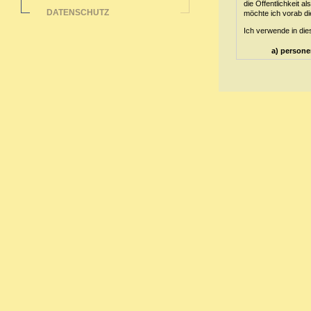
die Öffentlichkeit 
DATENSCHUTZ
möchte ich vorab die
Ich verwende in die
a) person
Personenbezo
(im Folgend
oder indire
Standortda
physischen,
natürlichen 
b) betroff
Betroffene 
dem für die
c) Verarbe
Verarbeitun
Vorgangsre
das Ordnen,
Offenlegung
Verknüpfung
d) Einschr
Einschränku
künftige Ve