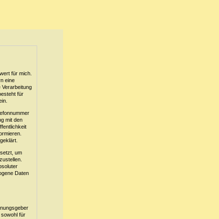
wert für mich.
n eine
 Verarbeitung
esteht für
ein.
elefonnummer
ng mit den
entlichkeit
ormieren.
geklärt.
setzt, um
ustellen.
bsoluter
zogene Daten
rdnungsgeber
sowohl für