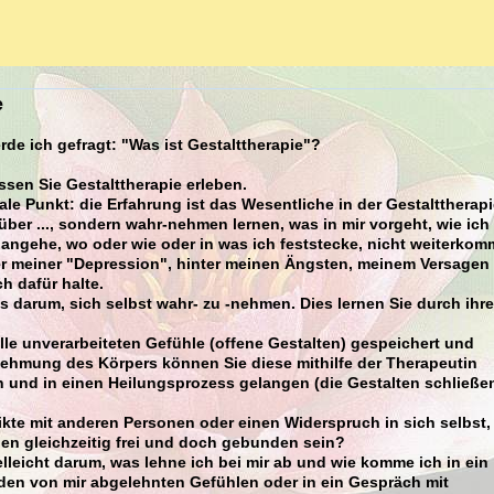
e
de ich gefragt: "Was ist Gestalttherapie"?
sen Sie Gestalttherapie erleben.
rale Punkt: die Erfahrung ist das Wesentliche in der Gestalttherapi
über ..., sondern wahr-nehmen lernen, was in mir vorgeht, wie ich
angehe, wo oder wie oder in was ich feststecke, nicht weiterkom
er meiner "Depression", hinter meinen Ängsten, meinem Versagen
h dafür halte.
s darum, sich selbst wahr- zu -nehmen. Dies lernen Sie durch ihr
lle unverarbeiteten Gefühle (offene Gestalten) gespeichert und
ehmung des Körpers können Sie diese mithilfe der Therapeutin
und in einen Heilungsprozess gelangen (die Gestalten schließen
ikte mit anderen Personen oder einen Widerspruch in sich selbst,
llen gleichzeitig frei und doch gebunden sein?
lleicht darum, was lehne ich bei mir ab und wie komme ich in ein
den von mir abgelehnten Gefühlen oder in ein Gespräch mit