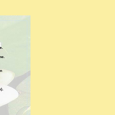
e.
me.
en
).