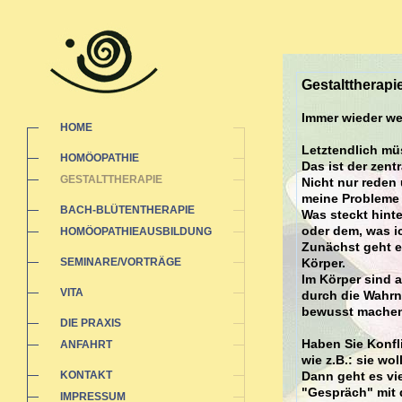
Gestalttherapi
Immer wieder wer
HOME
Letztendlich müs
HOMÖOPATHIE
Das ist der zent
GESTALTTHERAPIE
Nicht nur reden 
meine Probleme 
BACH-BLÜTENTHERAPIE
Was steckt hint
oder dem, was ic
HOMÖOPATHIEAUSBILDUNG
Zunächst geht e
SEMINARE/VORTRÄGE
Körper.
Im Körper sind a
VITA
durch die Wahrn
bewusst machen 
DIE PRAXIS
Haben Sie Konfl
ANFAHRT
wie z.B.: sie wo
KONTAKT
Dann geht es vie
"Gespräch" mit 
IMPRESSUM