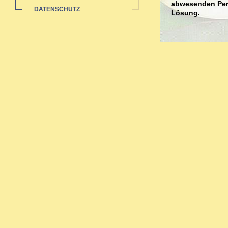
abwesenden Pers
DATENSCHUTZ
Lösung.
Dies kann gesch
stellvertretend
Gegenständen un
Vielleicht fühle
Dann fehlt mögl
Jede/r von uns 
"innere Kind". 
Gefühlen des Kon
Sie können lern
ein Gefühl von 
Ich arbeite beh
Gestalttherapie 
Verletzungen, u
Die Gestaltthera
Sie ist eine tie
humanistischen 
60er Jahren in 