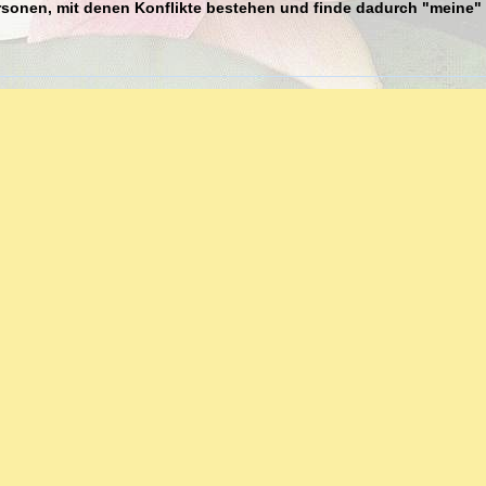
onen, mit denen Konflikte bestehen und finde dadurch "meine"
ehen durch die Technik des "leeren Stuhls". Das Gespräch wird
 mit dem "leeren Stuhl" oder Handpuppen oder anderen
ter behutsamer Anleitung der Therapeutin geführt.
n sie sich leer oder können keine Grenzen setzen?
icherweise der Kontakt zum "inneren Kind".
hat zwei zentrale Persönlichkeitsaspekte: der Erwachsene und da
Wenn diese beiden nicht in Kontakt miteinander sind, kommt es zu
flikts, der Leere und des Alleinseins.
en, wieder mit ihrem "inneren Kind" in Kontakt zu kommen und so
Ganzheit erleben.
utsam mit Respekt für ihre Grenzen und ihr eigenes Tempo.
setzt immer am aktuellen Erleben an, um von dort aus unverarbeit
nerfüllte Bedürfnisse, unterdrückte Gefühle anzuschauen.
pie ist eine gefühls- und körperorientierte Therapieform.
fenpsychologische Therapie und basiert auf der Grundlage der
Psychologie. Sie wurde begründet von Fritz und Lore Perls in de
Nordamerika.