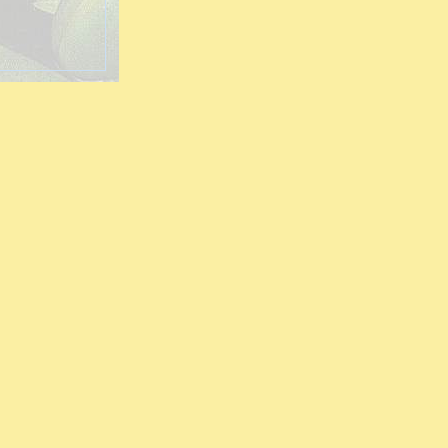
s
ete
n