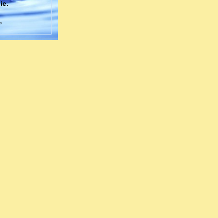
ie.
,
er
e