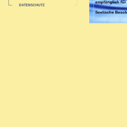
empfänglich für
DATENSCHUTZ
Seelische Besch
Neurosen, Ängst
Behandlung von 
meiner Praxis.
Schnell wirken
Akute Erkältung
Mittelohrentzün
jahrelanger Erf
sehr schnell wirk
Schwangerenbetr
Schwangerschaft
Frau stärker zum
Beschwerden au
schädliche Nebe
Ich behandle mia
und körperliche
Homöopathie.
Gerade bei chro
bestimmte Mias