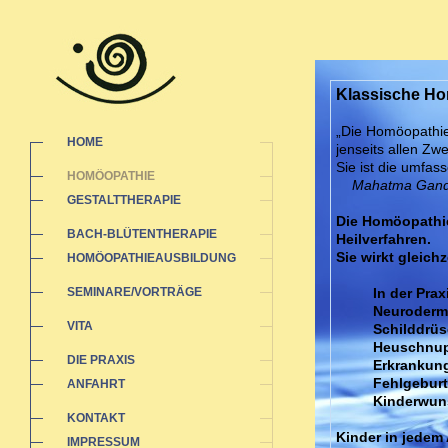
Klassische H
„Die Homöopathie
HOME
jenseits allen Zw
Sie ist die umfas
HOMÖOPATHIE
Mahatma Gand
GESTALTTHERAPIE
Die Homöopathie
BACH-BLÜTENTHERAPIE
Heilverfahren.
Sie wirkt gleich
HOMÖOPATHIEAUSBILDUNG
SEMINARE/VORTRÄGE
In der Pra
Neurodermi
VITA
Schilddrüs
Heuschnup
DIE PRAXIS
Erkrankung
Fehlgeburt
ANFAHRT
Kinderwun
KONTAKT
Kinder in jedem 
IMPRESSUM