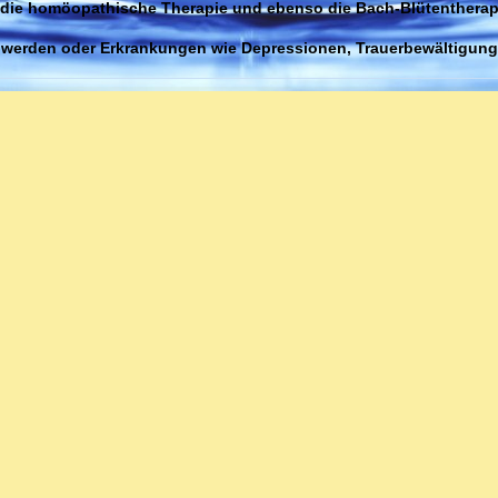
 die homöopathische Therapie und ebenso die Bach-Blütentherap
werden oder Erkrankungen wie Depressionen, Trauerbewältigung
e, Folgen von Traumata wie z.B. sexuellem Missbrauch,
Süchten und deren Folgen sind ein gesonderter Schwerpunkt in
de Homöopathie:
skrankheiten wie Bronchitis, Halsentzündungen,
dungen, ebenso Notfälle wie z.b. Sportverletzungen. Nach
ahrung kann ich sagen, dass Homöopathie bei diesen Krankheiten
t.
euung. Schwangerschaft ist keine Krankheit, aber bei einer
 kommen die ererbten (miasmatischen) Krankheitsneigungen jed
 Vorschein Von daher treten eher körperliche und/oder seelische
f. Diese können sehr gut homöopathisch behandelt werden ohne
nwirkungen für das werdende Kind.
smatisch: Miasmen sind in erster Linie ererbte geistige, seelisch
 Ursachen von Krankheiten. Diesen Ansatz gibt es nur in der
nischen Erkrankungen ist diese Art der Behandlung, bei der
men mit Nosoden und speziell daraufhin ausgesuchten