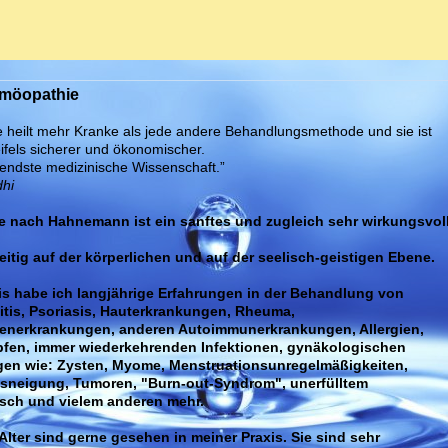
omöopathie
 heilt mehr Kranke als jede andere Behandlungsmethode und sie ist
eifels sicherer und ökonomischer.
sendste medizinische Wissenschaft.”
hi
 nach Hahnemann ist ein sanftes und zugleich sehr wirkungsvol
zeitig auf der körperlichen und auf der seelisch-geistigen Ebene.
xis habe ich langjährige Erfahrungen in der Behandlung von
tis, Psoriasis, Hauterkrankungen, Rheuma,
enerkrankungen, anderen Autoimmunerkrankungen, Allergien,
fen, immer wiederkehrenden Infektionen, gynäkologischen
en wie: Zysten, Myome, Menstruationsunregelmäßigkeiten,
sneigung, Tumoren, "Burn-out-Syndrom", unerfülltem
sch und vielem anderen mehr.
Alter sind gerne gesehen in meiner Praxis. Sie sind sehr