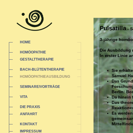
Pulsatilla
- S
3-jährige homöo
HOME
Die Ausbildung r
HOMÖOPATHIE
In erster Linie
GESTALTTHERAPIE
BACH-BLÜTENTHERAPIE
Sie erhal
Samuel Ha
HOMÖOPATHIEAUSBILDUNG
Das Grund
Forschung
SEMINARE/VORTRÄGE
Berlin: Bo
VITA
Da hinein 
Das theore
DIE PRAXIS
Reaktionen
Es werden 
ANFAHRT
gemeinsam
Mittelfind
KONTAKT
IMPRESSUM