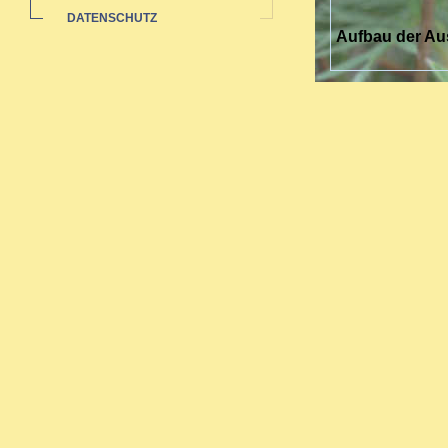
DATENSCHUTZ
Aufbau der Au
Die Ausbildung 
sich über drei 
Sie richtet sich
Nach zwei Jahre
umfassende Aus
Zertifikat.
Bei abgeschloss
werden.
Inhalte der Au
Grundlage
Reaktione
Arzneimitt
Miasmenle
Fachbezog
Schmerzb
Arbeit am
Praktisch