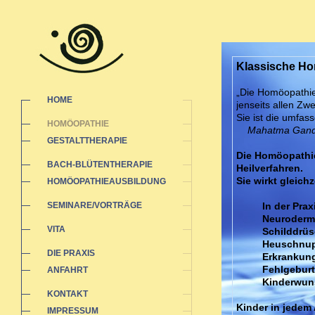
Klassische H
„Die Homöopathie
HOME
jenseits allen Zw
Sie ist die umfas
HOMÖOPATHIE
Mahatma Gand
GESTALTTHERAPIE
Die Homöopathie
BACH-BLÜTENTHERAPIE
Heilverfahren.
Sie wirkt gleich
HOMÖOPATHIEAUSBILDUNG
SEMINARE/VORTRÄGE
In der Pra
Neurodermi
VITA
Schilddrüs
Heuschnup
DIE PRAXIS
Erkrankung
Fehlgeburt
ANFAHRT
Kinderwun
KONTAKT
Kinder in jedem 
IMPRESSUM