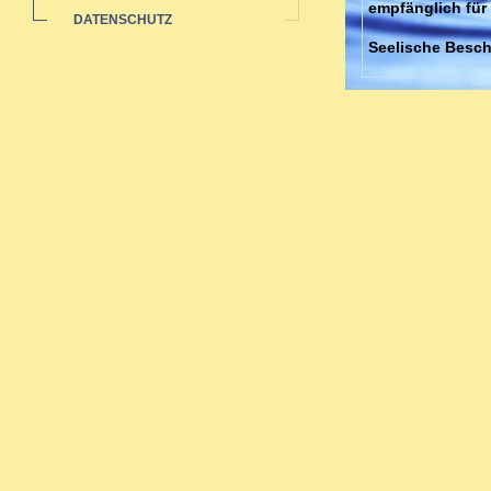
empfänglich für
DATENSCHUTZ
Seelische Besch
Neurosen, Ängst
Behandlung von 
meiner Praxis.
Schnell wirken
Akute Erkältung
Mittelohrentzün
jahrelanger Erf
sehr schnell wirk
Schwangerenbetr
Schwangerschaft
Frau stärker zum
Beschwerden au
schädliche Nebe
Ich behandle mia
und körperliche
Homöopathie.
Gerade bei chro
bestimmte Mias