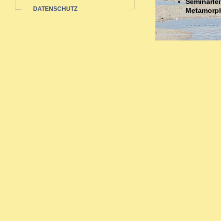
Seminarlei
DATENSCHUTZ
Metamorp
1988-1989
Auswertun
Sozialstat
1985-1991 
Ausbildungen
Ausbildung in 
Zahlreiche bi
Neurodermi
Hauterkran
Rheuma: a
Pubertät-W
Migräne -
Organthera
Depressio
Begleitth
Sexueller