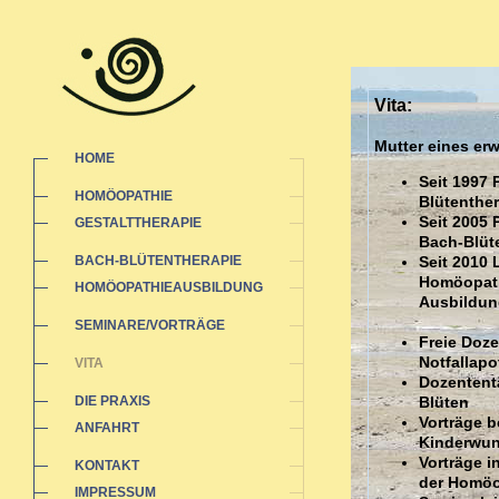
Vita:
Mutter eines e
HOME
Seit 1997 
HOMÖOPATHIE
Blütenther
Seit 2005 
GESTALTTHERAPIE
Bach-Blüt
BACH-BLÜTENTHERAPIE
Seit 2010 
Homöopathi
HOMÖOPATHIEAUSBILDUNG
Ausbildun
SEMINARE/VORTRÄGE
Freie Doz
Notfallap
VITA
Dozententä
DIE PRAXIS
Blüten
Vorträge b
ANFAHRT
Kinderwu
Vorträge 
KONTAKT
der Homöo
IMPRESSUM