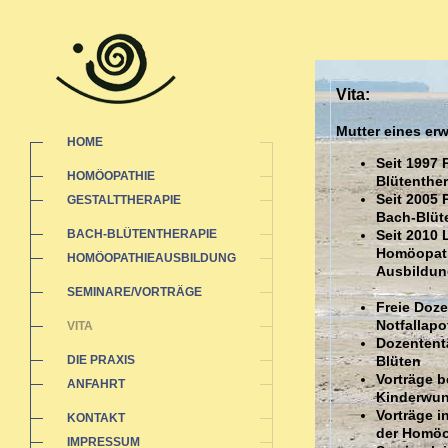
Vita:
Mutter eines e
HOME
Seit 1997 
HOMÖOPATHIE
Blütenther
Seit 2005 
GESTALTTHERAPIE
Bach-Blüt
BACH-BLÜTENTHERAPIE
Seit 2010 
Homöopathi
HOMÖOPATHIEAUSBILDUNG
Ausbildun
SEMINARE/VORTRÄGE
Freie Doz
Notfallap
VITA
Dozententä
DIE PRAXIS
Blüten
Vorträge b
ANFAHRT
Kinderwu
Vorträge 
KONTAKT
der Homöo
IMPRESSUM