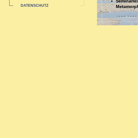
Seminarlei
DATENSCHUTZ
Metamorp
1988-1989
Auswertun
Sozialstat
1985-1991 
Ausbildungen
Ausbildung in 
Zahlreiche bi
Neurodermi
Hauterkran
Rheuma: a
Pubertät-W
Migräne -
Organthera
Depressio
Begleitth
Sexueller