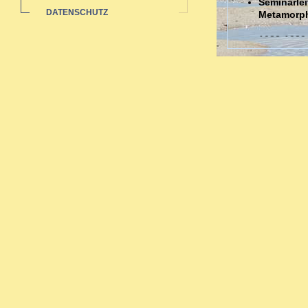
Seminarlei
DATENSCHUTZ
Metamorp
1988-1989
Auswertun
Sozialstat
1985-1991 
Ausbildungen
Ausbildung in 
Zahlreiche bi
Neurodermi
Hauterkran
Rheuma: a
Pubertät-W
Migräne -
Organthera
Depressio
Begleitth
Sexueller