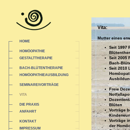
Vita:
Mutter eines e
HOME
Seit 1997 
HOMÖOPATHIE
Blütenther
Seit 2005 
GESTALTTHERAPIE
Bach-Blüt
BACH-BLÜTENTHERAPIE
Seit 2010 
Homöopathi
HOMÖOPATHIEAUSBILDUNG
Ausbildun
SEMINARE/VORTRÄGE
Freie Doz
Notfallap
VITA
Dozententä
DIE PRAXIS
Blüten
Vorträge b
ANFAHRT
Kinderwu
Vorträge 
KONTAKT
der Homöo
IMPRESSUM