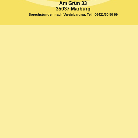
Am Grün 33
35037 Marburg
Sprechstunden nach Vereinbarung, Tel.: 06421/30 80 99