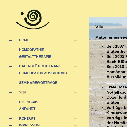
Vita:
Mutter eines e
HOME
Seit 1997 
HOMÖOPATHIE
Blütenther
Seit 2005 
GESTALTTHERAPIE
Bach-Blüt
BACH-BLÜTENTHERAPIE
Seit 2010 
Homöopathi
HOMÖOPATHIEAUSBILDUNG
Ausbildun
SEMINARE/VORTRÄGE
Freie Doz
Notfallap
VITA
Dozententä
DIE PRAXIS
Blüten
Vorträge b
ANFAHRT
Kinderwu
Vorträge 
KONTAKT
der Homöo
IMPRESSUM