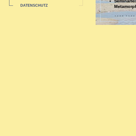
Seminarlei
DATENSCHUTZ
Metamorp
1988-1989
Auswertun
Sozialstat
1985-1991 
Ausbildungen
Ausbildung in 
Zahlreiche bi
Neurodermi
Hauterkran
Rheuma: a
Pubertät-W
Migräne -
Organthera
Depressio
Begleitth
Sexueller