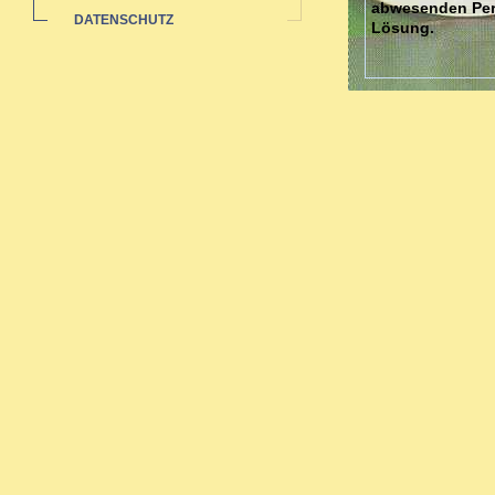
abwesenden Pers
DATENSCHUTZ
Lösung.
Dies kann gesch
stellvertretend
Gegenständen un
Vielleicht fühle
Dann fehlt mögl
Jede/r von uns 
"innere Kind". 
Gefühlen des Kon
Sie können lern
ein Gefühl von 
Ich arbeite beh
Gestalttherapie 
Verletzungen, u
Die Gestaltthera
Sie ist eine tie
humanistischen 
60er Jahren in 