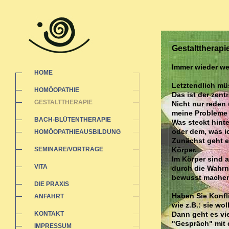
Gestalttherapi
Immer wieder wer
HOME
Letztendlich müs
HOMÖOPATHIE
Das ist der zent
GESTALTTHERAPIE
Nicht nur reden 
meine Probleme 
BACH-BLÜTENTHERAPIE
Was steckt hint
oder dem, was ic
HOMÖOPATHIEAUSBILDUNG
Zunächst geht e
SEMINARE/VORTRÄGE
Körper.
Im Körper sind a
VITA
durch die Wahrn
bewusst machen 
DIE PRAXIS
Haben Sie Konfl
ANFAHRT
wie z.B.: sie wo
KONTAKT
Dann geht es vie
"Gespräch" mit 
IMPRESSUM