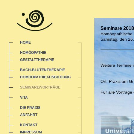
Seminare 2018
Homöopathische 
Samstag, den 26.
HOME
HOMÖOPATHIE
GESTALTTHERAPIE
Weitere Termine i
BACH-BLÜTENTHERAPIE
HOMÖOPATHIEAUSBILDUNG
Ort: Praxis am G
SEMINARE/VORTRÄGE
Für alle Vorträge
VITA
DIE PRAXIS
ANFAHRT
KONTAKT
IMPRESSUM