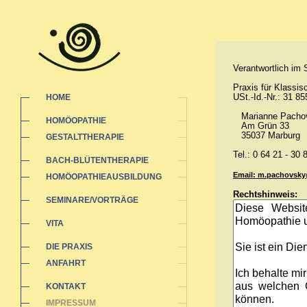
Verantwortlich im
Praxis für Klassi
USt.-Id.-Nr.: 31 8
HOME
Marianne Pacho
HOMÖOPATHIE
Am Grün 33
35037 Marburg
GESTALTTHERAPIE
Tel.: 0 64 21 - 30 
BACH-BLÜTENTHERAPIE
Email: m.pachovsk
HOMÖOPATHIEAUSBILDUNG
Rechtshinweis:
SEMINARE/VORTRÄGE
VITA
DIE PRAXIS
ANFAHRT
KONTAKT
IMPRESSUM