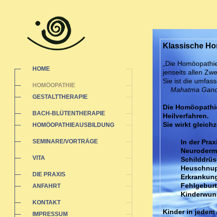
Klassische H
„Die Homöopathie
HOME
jenseits allen Zw
Sie ist die umfas
HOMÖOPATHIE
Mahatma Gand
GESTALTTHERAPIE
Die Homöopathie
BACH-BLÜTENTHERAPIE
Heilverfahren.
Sie wirkt gleich
HOMÖOPATHIEAUSBILDUNG
SEMINARE/VORTRÄGE
In der Pra
Neurodermi
VITA
Schilddrüs
Heuschnup
DIE PRAXIS
Erkrankung
Fehlgeburt
ANFAHRT
Kinderwun
KONTAKT
Kinder in jedem 
IMPRESSUM