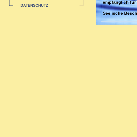
empfänglich für
DATENSCHUTZ
Seelische Besch
Neurosen, Ängst
Behandlung von 
meiner Praxis.
Schnell wirken
Akute Erkältung
Mittelohrentzün
jahrelanger Erf
sehr schnell wirk
Schwangerenbetr
Schwangerschaft
Frau stärker zum
Beschwerden au
schädliche Nebe
Ich behandle mia
und körperliche
Homöopathie.
Gerade bei chro
bestimmte Mias