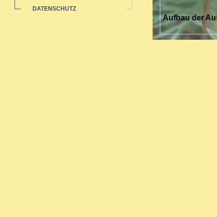
DATENSCHUTZ
Aufbau der Au
Die Ausbildung 
sich über drei 
Sie richtet sich
Nach zwei Jahre
umfassende Aus
Zertifikat.
Bei abgeschloss
werden.
Inhalte der Au
Grundlage
Reaktione
Arzneimitt
Miasmenle
Fachbezog
Schmerzb
Arbeit am
Praktisch