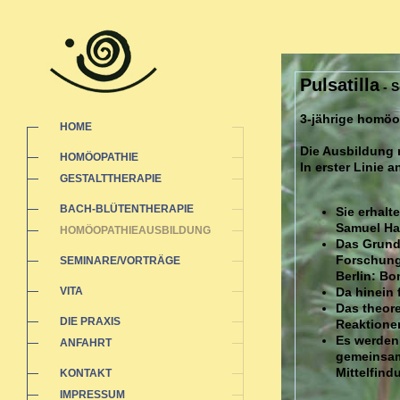
Pulsatilla
- S
3-jährige homöo
HOME
Die Ausbildung r
HOMÖOPATHIE
In erster Linie
GESTALTTHERAPIE
BACH-BLÜTENTHERAPIE
Sie erhal
Samuel Ha
HOMÖOPATHIEAUSBILDUNG
Das Grund
Forschung
SEMINARE/VORTRÄGE
Berlin: Bo
VITA
Da hinein 
Das theore
DIE PRAXIS
Reaktionen
Es werden 
ANFAHRT
gemeinsam
Mittelfind
KONTAKT
IMPRESSUM