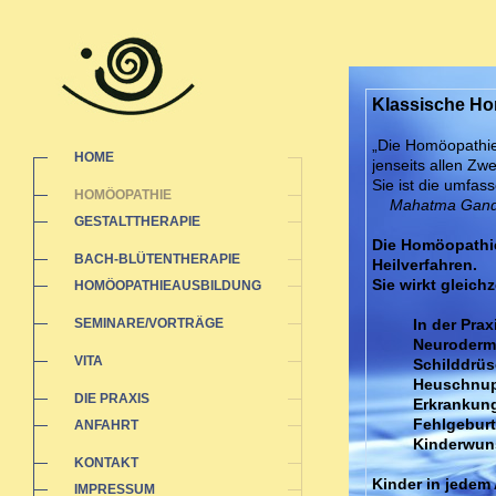
Klassische H
„Die Homöopathie
HOME
jenseits allen Zw
Sie ist die umfas
HOMÖOPATHIE
Mahatma Gand
GESTALTTHERAPIE
Die Homöopathie
BACH-BLÜTENTHERAPIE
Heilverfahren.
Sie wirkt gleich
HOMÖOPATHIEAUSBILDUNG
SEMINARE/VORTRÄGE
In der Pra
Neurodermi
VITA
Schilddrüs
Heuschnup
DIE PRAXIS
Erkrankung
Fehlgeburt
ANFAHRT
Kinderwun
KONTAKT
Kinder in jedem 
IMPRESSUM