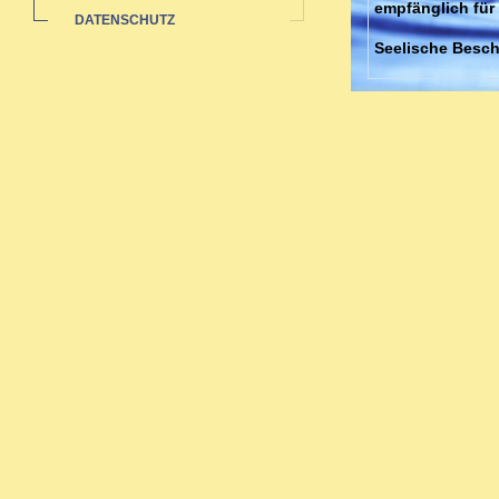
empfänglich für
DATENSCHUTZ
Seelische Besch
Neurosen, Ängst
Behandlung von 
meiner Praxis.
Schnell wirken
Akute Erkältung
Mittelohrentzün
jahrelanger Erf
sehr schnell wirk
Schwangerenbetr
Schwangerschaft
Frau stärker zum
Beschwerden au
schädliche Nebe
Ich behandle mia
und körperliche
Homöopathie.
Gerade bei chro
bestimmte Mias