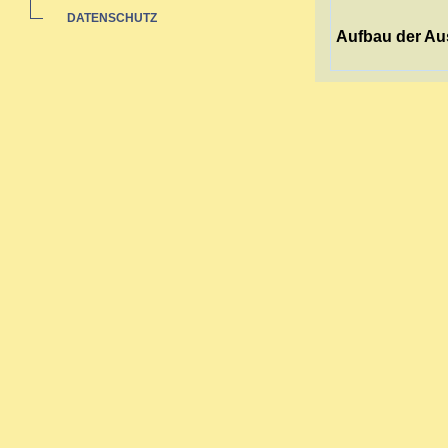
DATENSCHUTZ
Aufbau der Au
Die Ausbildung 
sich über drei 
Sie richtet sich
Nach zwei Jahre
umfassende Aus
Zertifikat.
Bei abgeschloss
werden.
Inhalte der Au
Grundlage
Reaktione
Arzneimitt
Miasmenle
Fachbezog
Schmerzb
Arbeit am
Praktisch