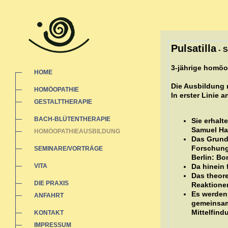
Pulsatilla
- S
3-jährige homöo
HOME
Die Ausbildung r
HOMÖOPATHIE
In erster Linie
GESTALTTHERAPIE
BACH-BLÜTENTHERAPIE
Sie erhal
Samuel Ha
HOMÖOPATHIEAUSBILDUNG
Das Grund
Forschung
SEMINARE/VORTRÄGE
Berlin: Bo
VITA
Da hinein 
Das theore
DIE PRAXIS
Reaktionen
Es werden 
ANFAHRT
gemeinsam
Mittelfind
KONTAKT
IMPRESSUM